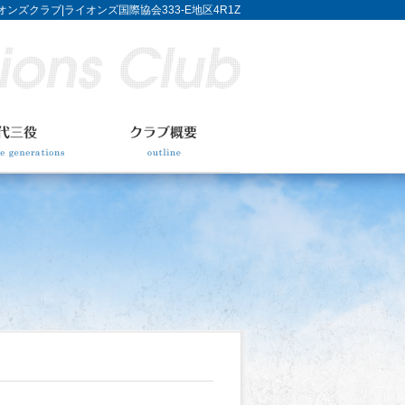
ンズクラブ|ライオンズ国際協会333-E地区4R1Z