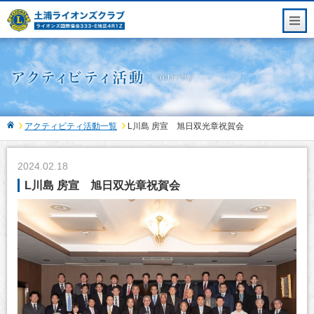
アクティビティ活動一覧
L川島 房宣 旭日双光章祝賀会
2024.02.18
L川島 房宣 旭日双光章祝賀会